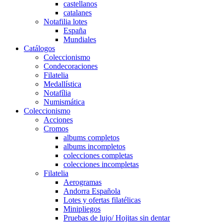
castellanos
catalanes
Notafilia lotes
España
Mundiales
Catálogos
Coleccionismo
Condecoraciones
Filatelia
Medallística
Notafília
Numismática
Coleccionismo
Acciones
Cromos
albums completos
albums incompletos
colecciones completas
colecciones incompletas
Filatelia
Aerogramas
Andorra Española
Lotes y ofertas filatélicas
Minipliegos
Pruebas de lujo/ Hojitas sin dentar