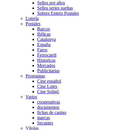
Sellos por años
Sellos series sueltas
Sobres Entero Postales
Lotería
Postales
Barcos
Bélicas
Catalunya
España
Faros
Ferrocarril
Historicas
Mercados
Publicitarias
Programas
Cine español
Cine Lotes
Cine Soligó
Varios
cooperativas
documentos
fichas de casino
marcas
Secantes
Vítolas