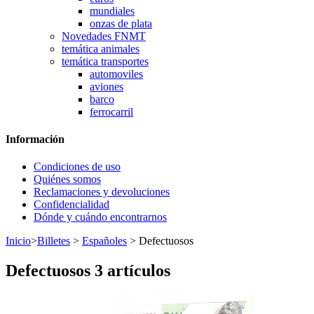
mundiales
onzas de plata
Novedades FNMT
temática animales
temática transportes
automoviles
aviones
barco
ferrocarril
Información
Condiciones de uso
Quiénes somos
Reclamaciones y devoluciones
Confidencialidad
Dónde y cuándo encontrarnos
Inicio
>
Billetes
>
Españoles
> Defectuosos
Defectuosos
3 artículos