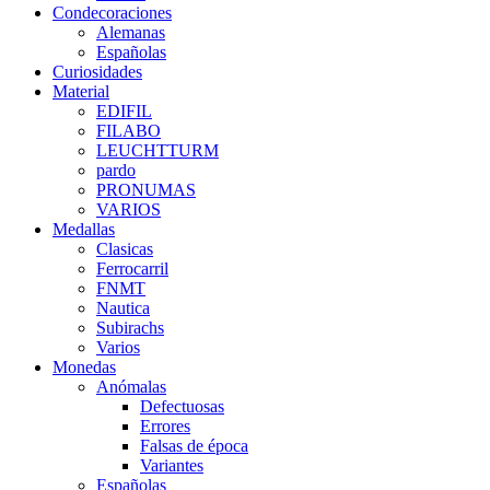
Condecoraciones
Alemanas
Españolas
Curiosidades
Material
EDIFIL
FILABO
LEUCHTTURM
pardo
PRONUMAS
VARIOS
Medallas
Clasicas
Ferrocarril
FNMT
Nautica
Subirachs
Varios
Monedas
Anómalas
Defectuosas
Errores
Falsas de época
Variantes
Españolas