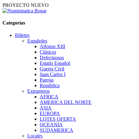
PROYECTO NUEVO
Categorías
Billetes
Españoles
Alfonso XIII
Clásicos
Defectuosos
Estado Español
Guerra Civil
Juan Carlos I
Parejas
República
Extranjeros
AFRICA
AMERICA DEL NORTE
ASIA
EUROPA
LOTES OFERTA
OCEANIA
SUDAMERICA
Locales