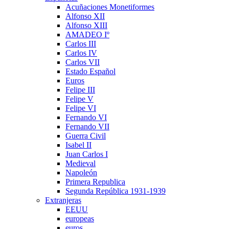
Acuñaciones Monetiformes
Alfonso XII
Alfonso XIII
AMADEO Iº
Carlos III
Carlos IV
Carlos VII
Estado Español
Euros
Felipe III
Felipe V
Felipe VI
Fernando VI
Fernando VII
Guerra Civil
Isabel II
Juan Carlos I
Medieval
Napoleón
Primera Republica
Segunda República 1931-1939
Extranjeras
EEUU
europeas
euros